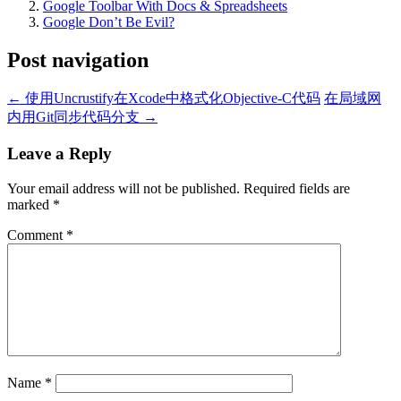
Google Toolbar With Docs & Spreadsheets
Google Don’t Be Evil?
Post navigation
←
使用Uncrustify在Xcode中格式化Objective-C代码
在局域网
内用Git同步代码分支
→
Leave a Reply
Your email address will not be published.
Required fields are
marked
*
Comment
*
Name
*