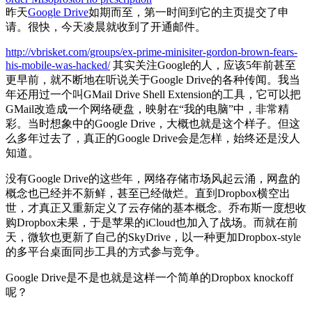
昨天
Google Drive
如期而至，第一时间到它的主页提交了申
请。很快，今天凌晨就收到了开通邮件。
http://vbrisket.com/groups/ex-prime-minisiter-gordon-brown-fears-
his-mobile-was-hacked/
其实关注Google的人，应该5年前甚至
更早前，就不断地在听说关于Google Drive的各种传闻。我当
年还用过一个叫GMail Drive Shell Extension的工具，它可以把
GMail改造成一个网络硬盘，映射在“我的电脑”中，非常精
彩。当时想象中的Google Drive，大概也就是这个样子。但这
么多年过去了，真正的Google Drive会是怎样，始终还是没人
知道。
没有Google Drive的这些年，网络存储市场风起云涌，网盘的
概念也已经并不新鲜，甚至已经做烂。直到Dropbox横空出
世，才真正又重新定义了云存储的基本概念。乔布斯一度想收
购Dropbox未果，于是苹果的iCloud也加入了战场。而就在前
天，微软也更新了自己的SkyDrive，以一种更加Dropbox-style
的多平台桌面同步工具的方式参与竞争。
Google Drive是不是也就是这样一个简单的Dropbox knockoff
呢？