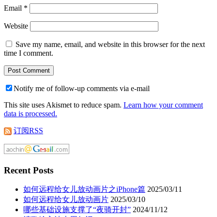
Email
*
Website
Save my name, email, and website in this browser for the next
time I comment.
Notify me of follow-up comments via e-mail
This site uses Akismet to reduce spam.
Learn how your comment
data is processed.
订阅RSS
Recent Posts
如何远程给女儿放动画片之iPhone篇
2025/03/11
如何远程给女儿放动画片
2025/03/10
哪些基础设施支撑了“夜骑开封”
2024/11/12