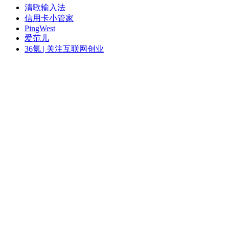
清歌输入法
信用卡小管家
PingWest
爱范儿
36氪 | 关注互联网创业