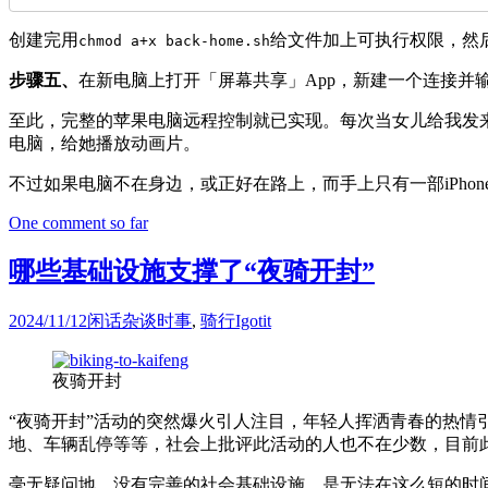
创建完用
给文件加上可执行权限，然后
chmod a+x back-home.sh
步骤五、
在新电脑上打开「屏幕共享」App，新建一个连接并输入l
至此，完整的苹果电脑远程控制就已实现。每次当女儿给我发来微信
电脑，给她播放动画片。
不过如果电脑不在身边，或正好在路上，而手上只有一部iPho
One comment so far
哪些基础设施支撑了“夜骑开封”
2024/11/12
闲话杂谈
时事
,
骑行
Igotit
夜骑开封
“夜骑开封”活动的突然爆火引人注目，年轻人挥洒青春的热
地、车辆乱停等等，社会上批评此活动的人也不在少数，目前
毫无疑问地，没有完善的社会基础设施，是无法在这么短的时