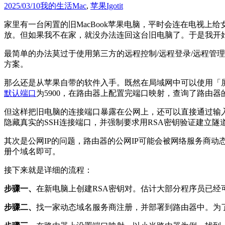
2025/03/10
我的生活
Mac
,
苹果
Igotit
家里有一台闲置的旧MacBook苹果电脑，平时会连在电视上给女儿
放。但如果我不在家，就没办法连回这台旧电脑了。于是我开
最简单的办法莫过于使用第三方的远程控制/远程登录/远程管理
方案。
那么还是从苹果自带的软件入手。既然在局域网中可以使用「
默认端口
为5900，在路由器上配置完端口映射，查询了路由器
但这样把旧电脑的连接端口暴露在公网上，还可以直接通过输
隐藏真实的SSH连接端口，并强制要求用RSA密钥验证建立
其次是公网IP的问题，路由器的公网IP可能会被网络服务商动
册个域名即可。
接下来就是详细的流程：
步骤一、
在新电脑上创建RSA密钥对。估计大部分程序员已经
步骤二、
找一家动态域名服务商注册，并部署到路由器中。为了方便下