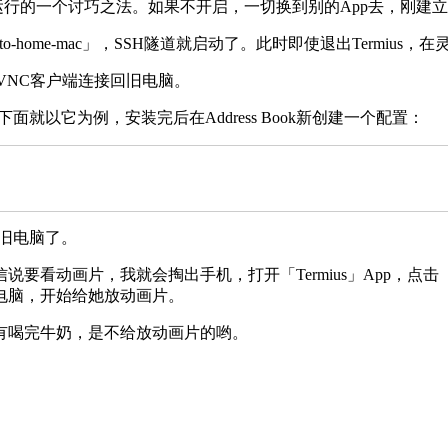
运行的一个讨巧之法。如果不开启，一切换到别的App去，刚建立
击「back-to-home-mac」，SSH隧道就启动了。此时即使退出Te
VNC客户端连接回旧电脑。
下面就以它为例，安装完后在Address Book新创建一个配置：
上旧电脑了。
，我就会掏出手机，打开「Termius」App，点击「Port Fo
到家中旧电脑，开始给她放动画片。
有喝完牛奶，是不给放动画片的哟。