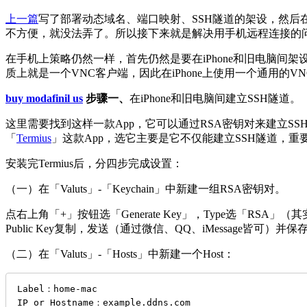
上一篇
写了部署动态域名、端口映射、SSH隧道的架设，然后
不方便，就没法弄了。所以接下来就是解决用手机远程连接的
在手机上策略仍然一样，首先仍然是要在iPhone和旧电脑间架设起S
质上就是一个VNC客户端，因此在iPhone上使用一个通用的V
buy modafinil us
步骤一、
在iPhone和旧电脑间建立SSH隧道。
这里需要找到这样一款App，它可以通过RSA密钥对来建立
「
Termius
」这款App，选它主要是它不仅能建立SSH隧道，
安装完Termius后，分四步完成设置：
（一）在「Valuts」-「Keychain」中新建一组RSA密钥对。
点右上角「+」按钮选「Generate Key」，Type选「RS
Public Key复制，发送（通过微信、QQ、iMessage皆可）并保存旧电脑的
（二）在「Valuts」-「Hosts」中新建一个Host：
Label：home-mac

IP or Hostname：example.ddns.com
