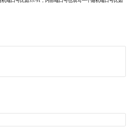
机端口号比如35791，内部端口号也填写一个随机端口号比如