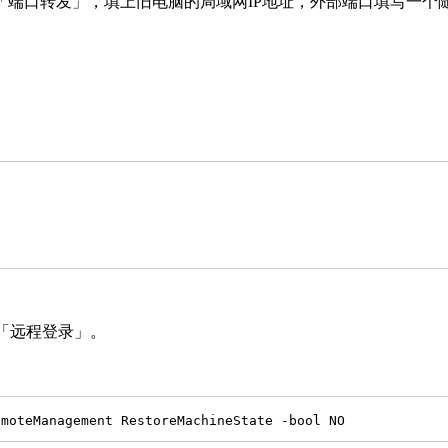
端口转发」，填上旧电脑的局域网IP地址，外部端口填写一个随
「远程登录」。
emoteManagement RestoreMachineState -bool NO