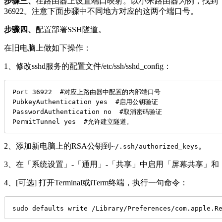
步骤三、
在路由器上设置端口映射。以小米路由器为例，找到「
36922。注意下面步骤中不同地方对应的这两个端口号。
步骤四、
配置部署SSH隧道。
在旧电脑上做如下操作：
1、修改sshd服务的配置文件/etc/ssh/sshd_config：
Port 36922  #对应上路由器中配置的内部端口号

PubkeyAuthentication yes  #启用公钥验证

PasswordAuthentication no  #取消密码验证

PermitTunnel yes  #允许建立隧道。
2、添加新电脑上的RSA公钥到
。
~/.ssh/authorized_keys
3、在「系统设置」-「通用」-「共享」中启用「屏幕共享」和
4、[可选] 打开Terminal或iTerm终端，执行一句命令：
sudo defaults write /Library/Preferences/com.apple.R