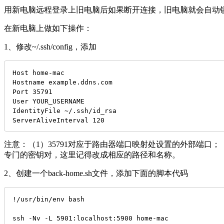
用新电脑远程登录上旧电脑后如果断开连接，旧电脑就会自动
在新电脑上做如下操作：
1、修改~/.ssh/config，添加
Host home-mac

Hostname example.ddns.com

Port 35791

User YOUR_USERNAME

IdentityFile ~/.ssh/id_rsa

ServerAliveInterval 120
注意：（1）35791对应于路由器端口映射处设置的外部端口；
专门的密钥对，这里记得改成相应的路径和名称。
2、创建一个back-home.sh文件，添加下面的脚本代码
!/usr/bin/env bash

ssh -Nv -L 5901:localhost:5900 home-mac