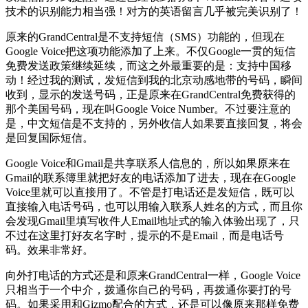
技术的识别能力相当强！对方的英语留言几乎被完美识别了！
原来的GrandCentral是不支持短信（SMS）功能的，但现在
Google Voice把这项功能添加了上来。不仅Google一贯的短信
免费发送政策继续延续，而这之外最重要的是：支持中国移
动！经过我的测试，发短信到我的北京动感地带的号码，瞬间
收到，显示的发送号码，正是原来在GrandCentral免费获得的
那个美国号码，现在叫Google Voice Number。不过要注意的
是，中文短信是不支持的，另外收信人如果要直接回复，将会
是回复国际短信。
Google Voice和Gmail是共享联系人信息的，所以如果原来在
Gmail的联系簿里就把好友的电话添加了进去，现在在Google
Voice里就可以直接用了。不管是打电话还是发短信，既可以
直接输入电话号码，也可以用输入联系人姓名的方式，而且你
会发现Gmail里填写收件人Email地址式的输入体验出现了，只
不过在这里打好友名字时，提示的不是Email，而是电话号
码。效果非常好。
向外打电话的方式还是和原来GrandCentral一样，Google Voice
只相当于一个中介，拨通你自己的号码，再拨通你要打的号
码。如果采用和Gizmo配合的方式，还是可以像原来那样免费