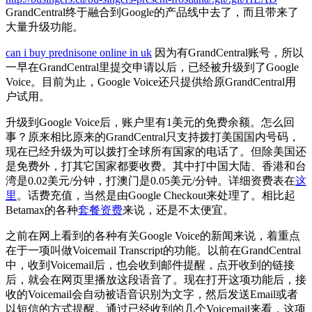
GrandCentral终于融合到Google的产品线中去了，而且带来了
大量升级功能。
can i buy prednisone online in uk
因为有GrandCentral账号，所以
一早在GrandCentral里提交申请以后，已经被升级到了Google
Voice。目前为止，Google Voice还只提供给原GrandCentral用
户试用。
升级到Google Voice后，账户里有1美元的免费余额。怎么回
事？原来相比原来的GrandCentral只支持拨打美国国内号码，
现在已经升级为可以拨打全球所有国家的电话了。但除美国还
是免费外，打其它国家都要收费。其中打中国大陆、香港和台
湾是0.02美元/分钟，打澳门是0.05美元/分钟。详细资费表在
这
里
。话费充值，当然是由Google Checkout来处理了。相比起
Betamax的各种
套餐资费
来说，还是不太便宜。
之前在网上看到的各种有关Google Voice的新闻来说，着重点
在于一项叫做Voicemail Transcript的功能。以前在GrandCentral
中，收到Voicemail后，也会收到邮件提醒，点开收到的链接
后，就会在网页里播放这段语音了。现在打开这项功能后，接
收的Voicemail会自动被语音识别为文字，然后发送Email或者
以短信的方式提醒。通过已经收到的几个Voicemail来看，这项