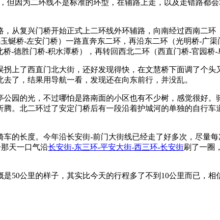
公里，但因为二环线不是标准的环型，在辅路上走，以及走错路都会
，从复兴门桥开始正式上二环线外环辅路，向南经过西南二环（西
-玉蜒桥-左安门桥）一路直奔东二环，再沿东二环（光明桥-广渠门
北桥-德胜门桥-积水潭桥），再转回西北二环（西直门桥-官园桥
误拐上了西直门北大街，还好发现得快，在文慧桥下面调了个头
北去了，结果用导航一看，发现还在向东前行，并没乱。
亭公园的光，不过哪怕是路南面的小区也有不少树，感觉很好。
折腾。北二环过了安定门桥后有一段沿着护城河的单独的自行车
骑车的长度。今年沿长安街-前门大街线已经走了好多次，尽量
号那天一口气沿
长安街-东三环-平安大街-西三环-长安街
刷了一圈
是50公里的样子，其实比今天的行程多了不到10公里而已，