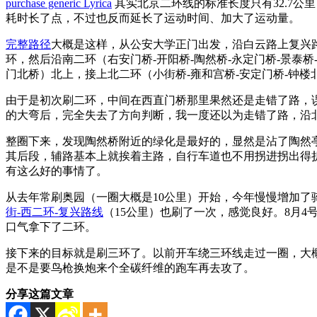
purchase generic Lyrica
其实北京二环线的标准长度只有32.7
耗时长了点，不过也反而延长了运动时间、加大了运动量。
完整路径
大概是这样，从公安大学正门出发，沿白云路上复兴路
环，然后沿南二环（右安门桥-开阳桥-陶然桥-永定门桥-景泰桥
门北桥）北上，接上北二环（小街桥-雍和宫桥-安定门桥-钟楼
由于是初次刷二环，中间在西直门桥那里果然还是走错了路，
的大弯后，完全失去了方向判断，我一度还以为走错了路，沿
整圈下来，发现陶然桥附近的绿化是最好的，显然是沾了陶然
其后段，辅路基本上就挨着主路，自行车道也不用拐进拐出得
有这么好的事情了。
从去年常刷奥园（一圈大概是10公里）开始，今年慢慢增加了
街-西二环-复兴路线
（15公里）也刷了一次，感觉良好。8月4
口气拿下了二环。
接下来的目标就是刷三环了。以前开车绕三环线走过一圈，大概
是不是要鸟枪换炮来个全碳纤维的跑车再去攻了。
分享这篇文章