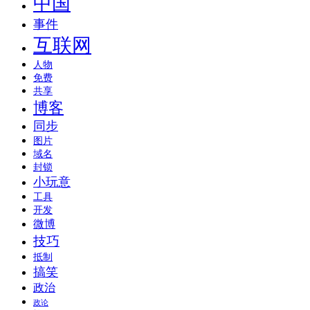
中国
事件
互联网
人物
免费
共享
博客
同步
图片
域名
封锁
小玩意
工具
开发
微博
技巧
抵制
搞笑
政治
政论