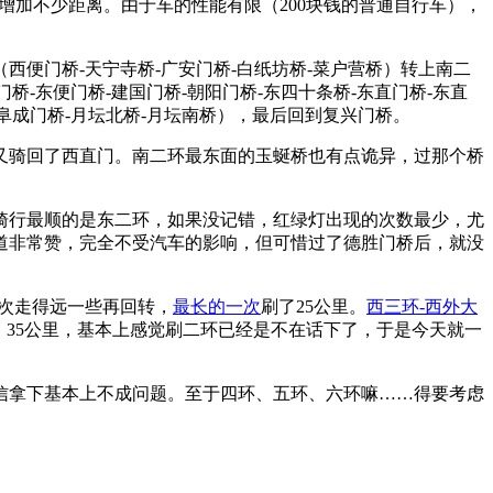
增加不少距离。由于车的性能有限（200块钱的普通自行车），
便门桥-天宁寺桥-广安门桥-白纸坊桥-菜户营桥）转上南二
桥-东便门桥-建国门桥-朝阳门桥-东四十条桥-东直门桥-东直
-阜成门桥-月坛北桥-月坛南桥），最后回到复兴门桥。
又骑回了西直门。南二环最东面的玉蜒桥也有点诡异，过那个桥
骑行最顺的是东二环，如果没记错，红绿灯出现的次数最少，尤
道非常赞，完全不受汽车的影响，但可惜过了德胜门桥后，就没
每次走得远一些再回转，
最长的一次
刷了25公里。
西三环-西外大
，35公里，基本上感觉刷二环已经是不在话下了，于是今天就一
相信拿下基本上不成问题。至于四环、五环、六环嘛……得要考虑