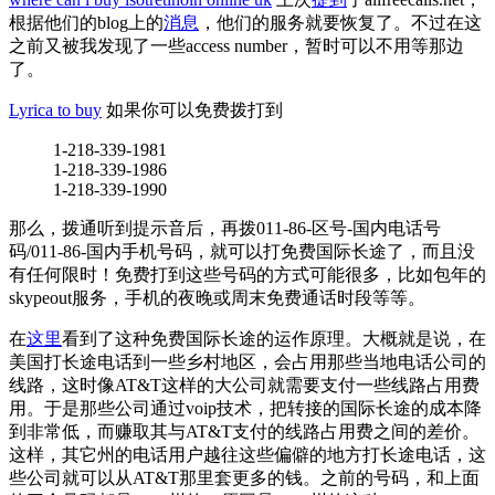
根据他们的blog上的
消息
，他们的服务就要恢复了。不过在这
之前又被我发现了一些access number，暂时可以不用等那边
了。
Lyrica to buy
如果你可以免费拨打到
1-218-339-1981
1-218-339-1986
1-218-339-1990
那么，拨通听到提示音后，再拨011-86-区号-国内电话号
码/011-86-国内手机号码，就可以打免费国际长途了，而且没
有任何限时！免费打到这些号码的方式可能很多，比如包年的
skypeout服务，手机的夜晚或周末免费通话时段等等。
在
这里
看到了这种免费国际长途的运作原理。大概就是说，在
美国打长途电话到一些乡村地区，会占用那些当地电话公司的
线路，这时像AT&T这样的大公司就需要支付一些线路占用费
用。于是那些公司通过voip技术，把转接的国际长途的成本降
到非常低，而赚取其与AT&T支付的线路占用费之间的差价。
这样，其它州的电话用户越往这些偏僻的地方打长途电话，这
些公司就可以从AT&T那里套更多的钱。之前的号码，和上面