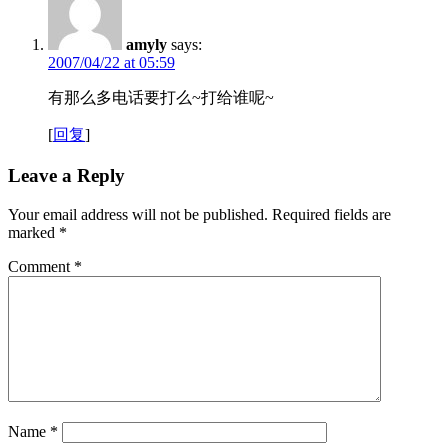
amyly
says:
2007/04/22 at 05:59
有那么多电话要打么~打给谁呢~
[
回复
]
Leave a Reply
Your email address will not be published.
Required fields are
marked
*
Comment
*
Name
*