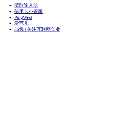
清歌输入法
信用卡小管家
PingWest
爱范儿
36氪 | 关注互联网创业