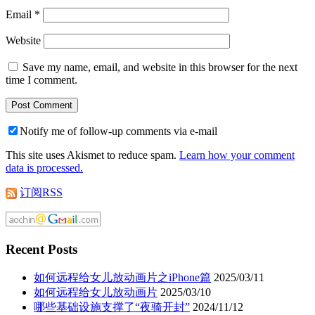
Email
*
Website
Save my name, email, and website in this browser for the next
time I comment.
Notify me of follow-up comments via e-mail
This site uses Akismet to reduce spam.
Learn how your comment
data is processed.
订阅RSS
Recent Posts
如何远程给女儿放动画片之iPhone篇
2025/03/11
如何远程给女儿放动画片
2025/03/10
哪些基础设施支撑了“夜骑开封”
2024/11/12